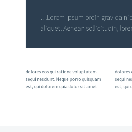
…Lorem Ipsum proin gravida nibh
aliquet. Aenean sollicitudin, lor
dolores eos qui ratione voluptatem
dolores 
sequi nesciunt. Neque porro quisquam
sequi ne
est, qui dolorem quia dolor sit amet
est, qui