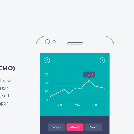
DEMO)
or sit
etur
, sed
mpor