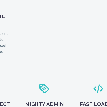
UL
r sit
tur
 sed
por




FECT
MIGHTY ADMIN
FAST LOA