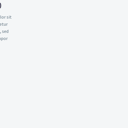
)
or sit
etur
, sed
mpor