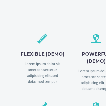




FLEXIBLE (DEMO)
POWERF
(DEMO)
Lorem ipsum dolor sit
ametcon sectetur
Lorem ipsum dolo
adipisicing elit, sed
ametcon secte
doiusmod tempor
adipisicing elit,
doiusmod tem