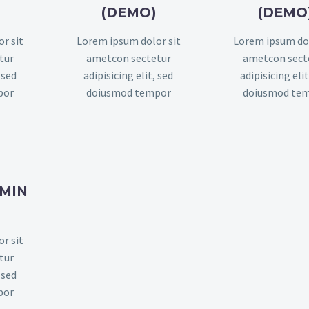
(DEMO)
(DEMO
r sit
Lorem ipsum dolor sit
Lorem ipsum dol
tur
ametcon sectetur
ametcon sect
 sed
adipisicing elit, sed
adipisicing elit
por
doiusmod tempor
doiusmod te
MIN
r sit
tur
 sed
por