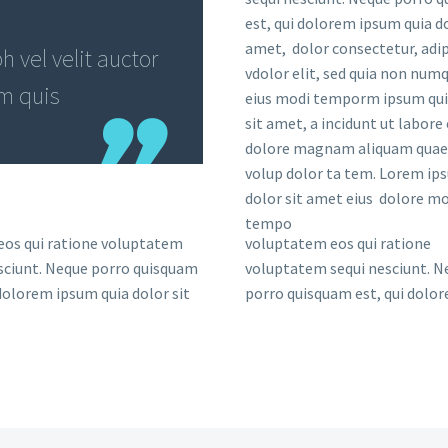
est, qui dolorem ipsum quia do
amet, dolor consectetur, adip
 vel velit auctor
vdolor elit, sed quia non nu
em quis
eius modi temporm ipsum qui
sit amet, a incidunt ut labore 
dolore magnam aliquam quae
volup dolor ta tem. Lorem ip
dolor sit amet eius dolore mo
tempo
eos qui ratione voluptatem
voluptatem eos qui ratione
sciunt. Neque porro quisquam
voluptatem sequi nesciunt. N
 dolorem ipsum quia dolor sit
porro quisquam est, qui dolo