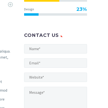
23%
Design
CONTACT US
aliqua.
amet,
et
usmod
ore
ore