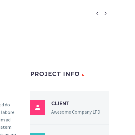


PROJECT INFO
CLIENT
sed do

Awesome Company LTD
 labore
im ad
ptatem
quisquam