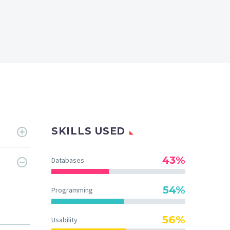
SKILLS USED
43%
Databases
54%
Programming
56%
Usability