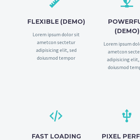




FLEXIBLE (DEMO)
POWERF
(DEMO)
Lorem ipsum dolor sit
ametcon sectetur
Lorem ipsum dolo
adipisicing elit, sed
ametcon secte
doiusmod tempor
adipisicing elit,
doiusmod tem




FAST LOADING
PIXEL PER