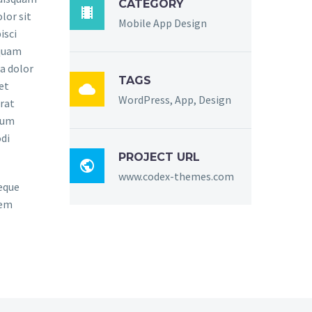
CATEGORY

lor sit
Mobile App Design
isci
mquam
a dolor
TAGS
et

WordPress, App, Design
rat
sum
di
PROJECT URL

www.codex-themes.com
eque
rem