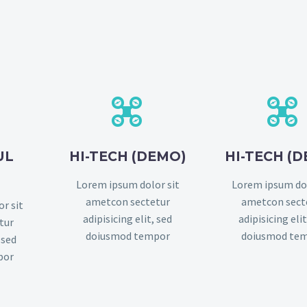




UL
HI-TECH (DEMO)
HI-TECH (
Lorem ipsum dolor sit
Lorem ipsum dol
ametcon sectetur
ametcon sect
r sit
adipisicing elit, sed
adipisicing elit
tur
doiusmod tempor
doiusmod te
 sed
por