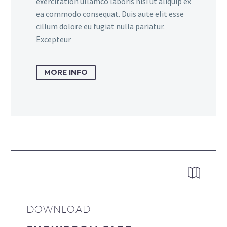
exercitation ullamco laboris nisi ut aliquip ex
ea commodo consequat. Duis aute elit esse
cillum dolore eu fugiat nulla pariatur.
Excepteur
MORE INFO


DOWNLOAD