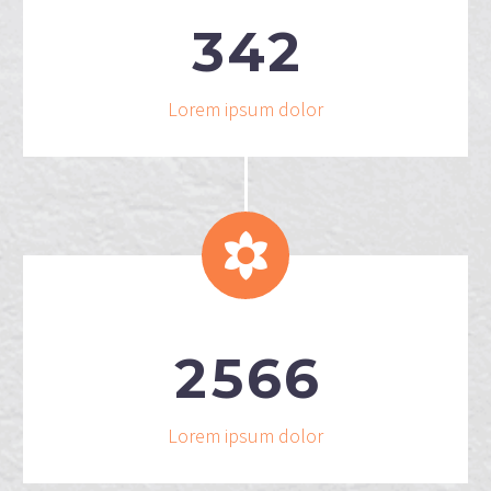
3
4
2
Lorem ipsum dolor


2
5
6
6
Lorem ipsum dolor