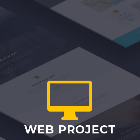


WEB PROJECT