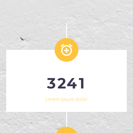


3
2
4
1
Lorem ipsum dolor