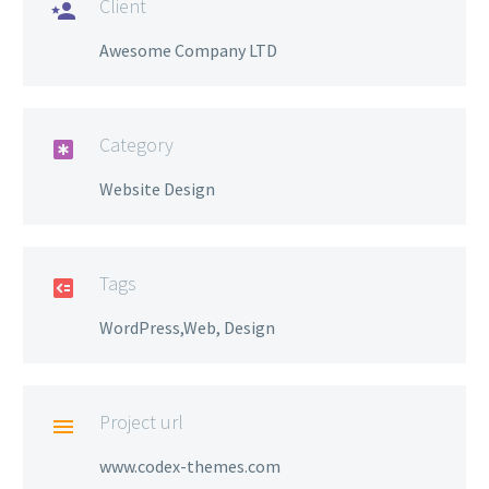
Client

Awesome Company LTD
Category

Website Design
Tags

WordPress,Web, Design
Project url

www.codex-themes.com