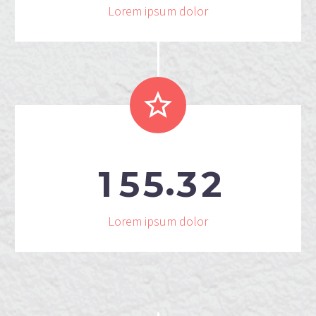
Lorem ipsum dolor


.
1
5
5
3
2
Lorem ipsum dolor