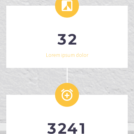


3
2
Lorem ipsum dolor


3
2
4
1