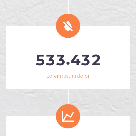


.
5
3
3
4
3
2
Lorem ipsum dolor

