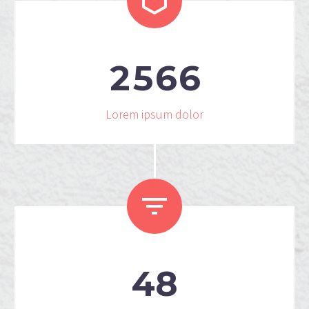


2
5
6
6
Lorem ipsum dolor


4
8