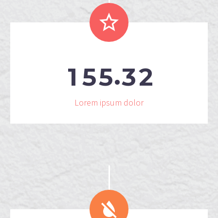


.
1
5
5
3
2
Lorem ipsum dolor

