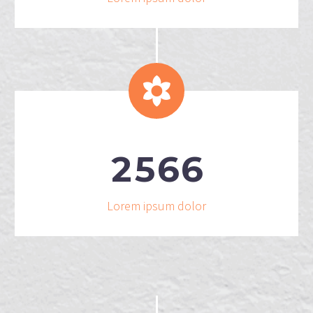


2
5
6
6
Lorem ipsum dolor