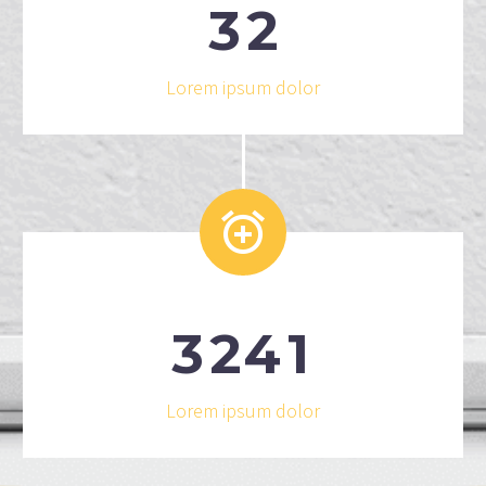
3
2
Lorem ipsum dolor


3
2
4
1
Lorem ipsum dolor