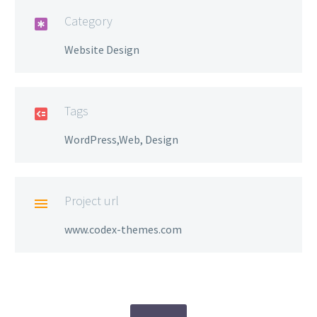
Category

Website Design
Tags

WordPress,Web, Design
Project url

www.codex-themes.com