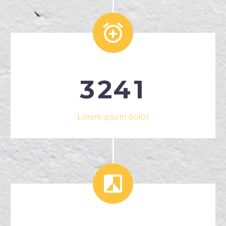


3
2
4
1
Lorem ipsum dolor

