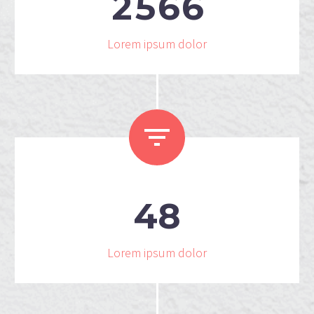
2
5
6
6
Lorem ipsum dolor


4
8
Lorem ipsum dolor