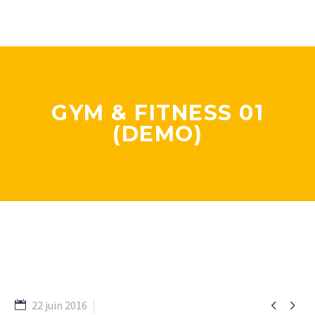
GYM & FITNESS 01
(DEMO)


22 juin 2016