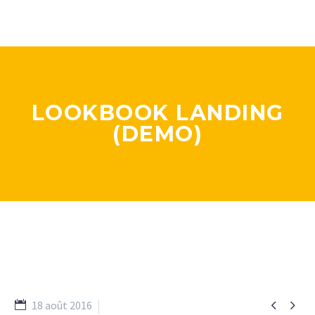
LOOKBOOK LANDING
(DEMO)


18 août 2016