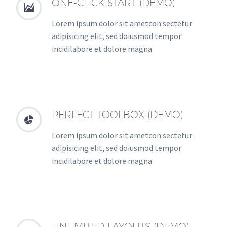
ONE-CLICK START (DEMO)


Lorem ipsum dolor sit ametcon sectetur
adipisicing elit, sed doiusmod tempor
incidilabore et dolore magna
PERFECT TOOLBOX (DEMO)


Lorem ipsum dolor sit ametcon sectetur
adipisicing elit, sed doiusmod tempor
incidilabore et dolore magna
UNLIMITED LAYOUTS (DEMO)