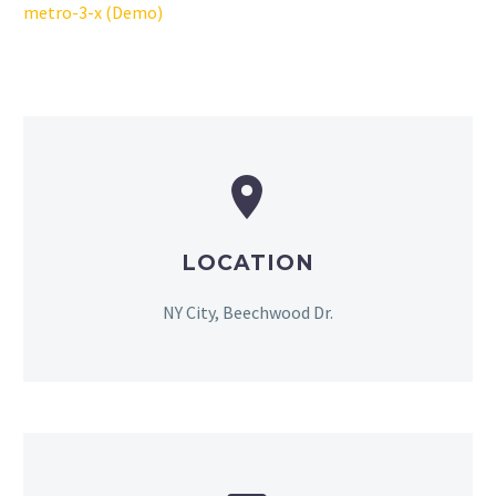
metro-3-x (Demo)


LOCATION
NY City, Beechwood Dr.