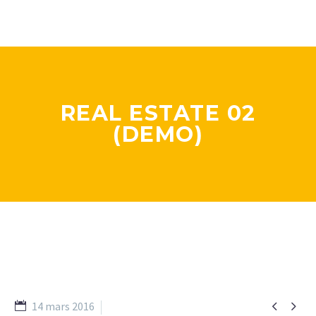
REAL ESTATE 02
(DEMO)


14 mars 2016