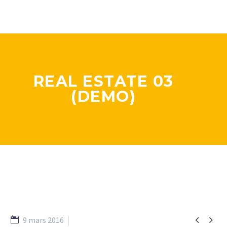
REAL ESTATE 03
(DEMO)


9 mars 2016