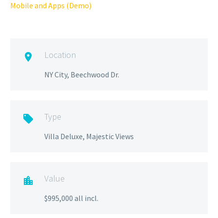
Mobile and Apps (Demo)
Location

NY City, Beechwood Dr.
Type

Villa Deluxe, Majestic Views
Value

$995,000 all incl.