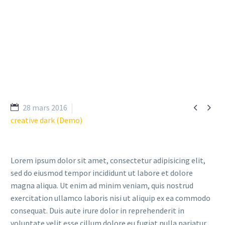


28 mars 2016
creative dark (Demo)
Lorem ipsum dolor sit amet, consectetur adipisicing elit,
sed do eiusmod tempor incididunt ut labore et dolore
magna aliqua. Ut enim ad minim veniam, quis nostrud
exercitation ullamco laboris nisi ut aliquip ex ea commodo
consequat. Duis aute irure dolor in reprehenderit in
voluptate velit esse cillum dolore eu fugiat nulla pariatur.