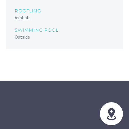
ROOFLING
Asphalt
SWIMMING POOL
Outside

