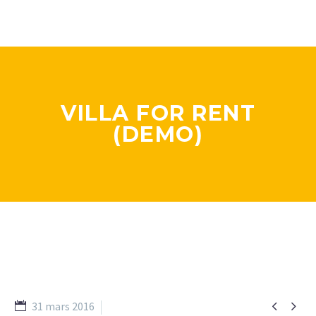
VILLA FOR RENT
(DEMO)


31 mars 2016