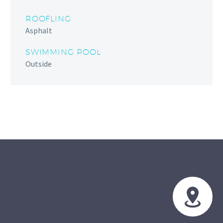
ROOFLING
Asphalt
SWIMMING POOL
Outside

