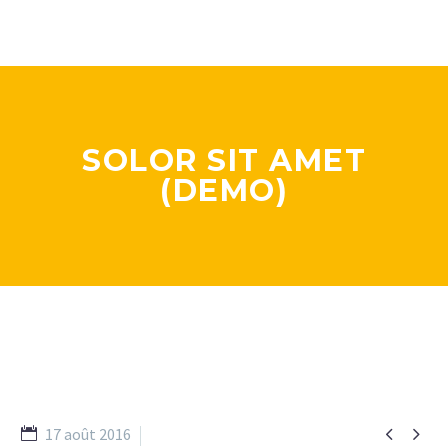
SOLOR SIT AMET
(DEMO)


17 août 2016